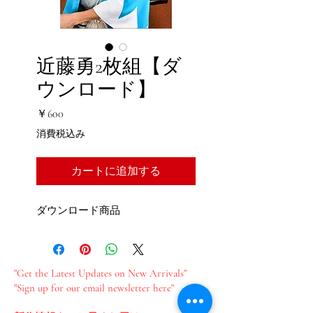
近藤勇2枚組【ダ
ウンロード】
価
￥600
格
消費税込み
カートに追加する
ダウンロード商品
"Get the Latest Updates on New Arrivals"
"Sign up for our email newsletter here"