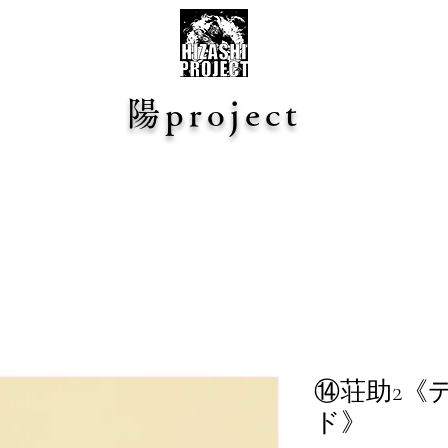
陽project
⑭荘助2《
ド》