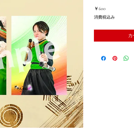
価
￥600
格
消費税込み
カ