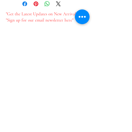
"Get the Latest Updates on New Arrivals"
"Sign up for our email newsletter here"
新作情報をいち早くお届け​
メールのご登録はこちら
Join our mailing list
Email
*
Subscribe
I want to subscribe to your 
mailing list.
​プライバシーポリシー