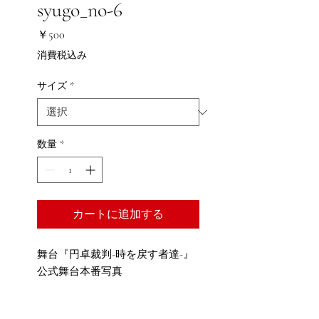
syugo_no-6
価
￥500
格
消費税込み
サイズ
*
数量
*
カートに追加する
舞台『円卓裁判-時を戻す者達-』
公式舞台本番写真