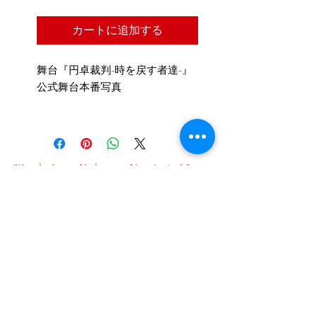
カートに追加する
舞台『円卓裁判-時を戻す者達-』
公式舞台本番写真
"Get the Latest Updates on New Arrivals"
"Sign up for our email newsletter here"
新作情報をいち早くお届け​
メールのご登録はこちら
Join our mailing list
Email
*