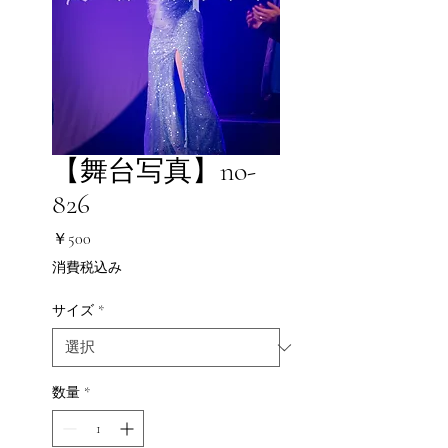
【舞台写真】no-
826
価
￥500
格
消費税込み
サイズ
*
数量
*