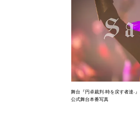
舞台『円卓裁判-時を戻す者達-』
公式舞台本番写真