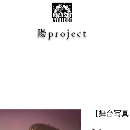
陽project
【舞台写真】n
価
￥500