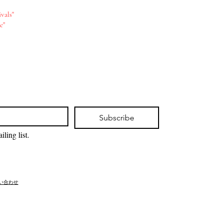
vals"
e"
Subscribe
ling list.
問い合わせ