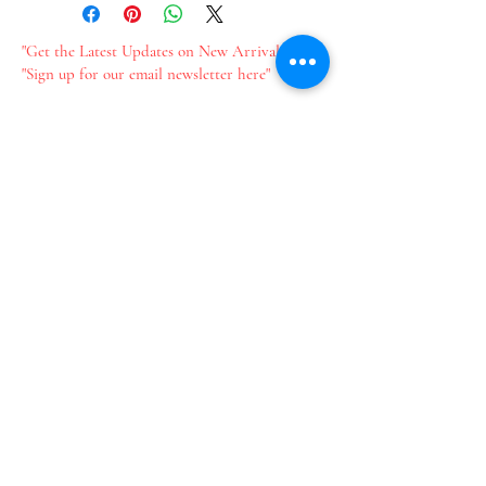
"Get the Latest Updates on New Arrivals"
"Sign up for our email newsletter here"
新作情報をいち早くお届け​
メールのご登録はこちら
Join our mailing list
Email
*
Subscribe
I want to subscribe to your 
mailing list.
​プライバシーポリシー