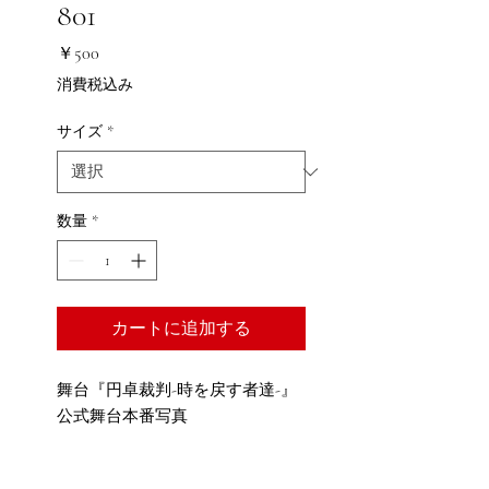
801
価
￥500
格
消費税込み
サイズ
*
数量
*
カートに追加する
舞台『円卓裁判-時を戻す者達-』
公式舞台本番写真