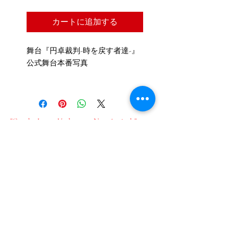
カートに追加する
舞台『円卓裁判-時を戻す者達-』
公式舞台本番写真
"Get the Latest Updates on New Arrivals"
"Sign up for our email newsletter here"
新作情報をいち早くお届け​
メールのご登録はこちら
Join our mailing list
Email
*