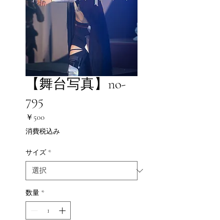
【舞台写真】no-
795
価
￥500
格
消費税込み
サイズ
*
数量
*