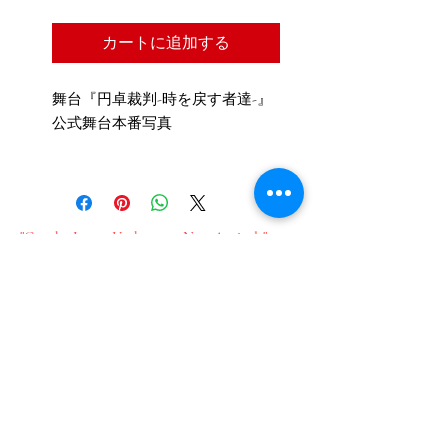
カートに追加する
舞台『円卓裁判-時を戻す者達-』
公式舞台本番写真
"Get the Latest Updates on New Arrivals"
"Sign up for our email newsletter here"
新作情報をいち早くお届け​
メールのご登録はこちら
Join our mailing list
Email
*