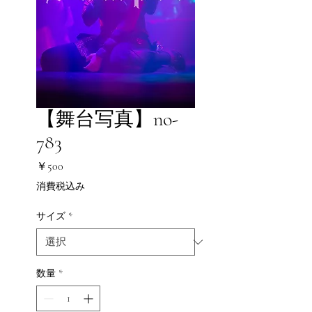
【舞台写真】no-
783
価
￥500
格
消費税込み
サイズ
*
数量
*