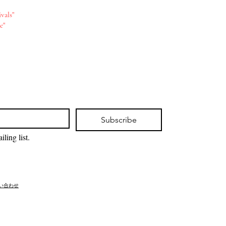
vals"
e"
Subscribe
ling list.
問い合わせ