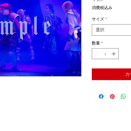
格
消費税込み
サイズ
*
選択
数量
*
カ