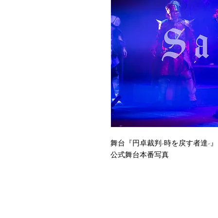
舞台『円卓裁判-時を戻す者達-』
公式舞台本番写真