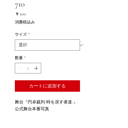
710
価
￥500
格
消費税込み
サイズ
*
数量
*
カートに追加する
舞台『円卓裁判-時を戻す者達-』
公式舞台本番写真