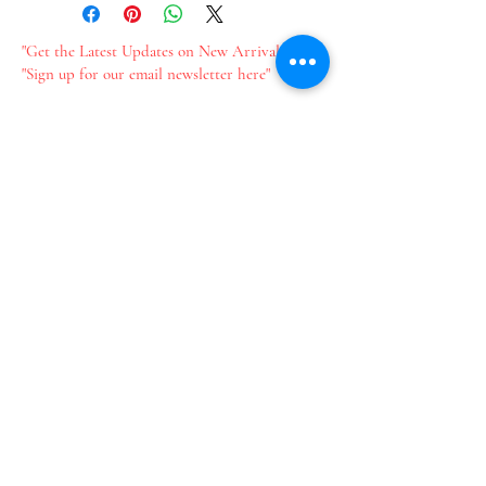
"Get the Latest Updates on New Arrivals"
"Sign up for our email newsletter here"
新作情報をいち早くお届け​
メールのご登録はこちら
Join our mailing list
Email
*
Subscribe
I want to subscribe to your 
mailing list.
​プライバシーポリシー