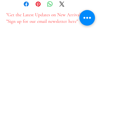
"Get the Latest Updates on New Arrivals"
"Sign up for our email newsletter here"
新作情報をいち早くお届け​
メールのご登録はこちら
Join our mailing list
Email
*
Subscribe
I want to subscribe to your 
mailing list.
​プライバシーポリシー