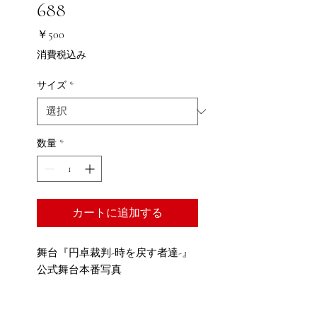
688
価
￥500
格
消費税込み
サイズ
*
数量
*
カートに追加する
舞台『円卓裁判-時を戻す者達-』
公式舞台本番写真