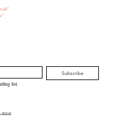
vals"
e"
Subscribe
ling list.
問い合わせ