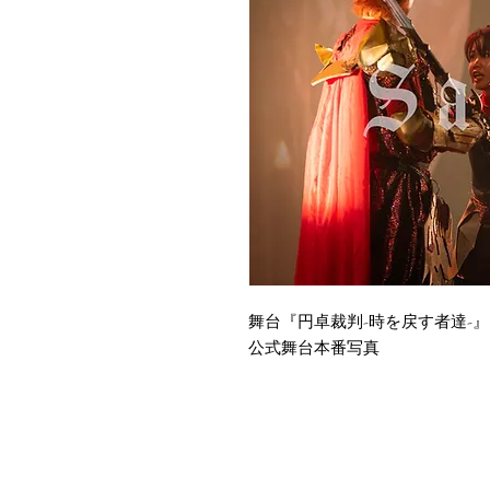
舞台『円卓裁判-時を戻す者達-』
公式舞台本番写真