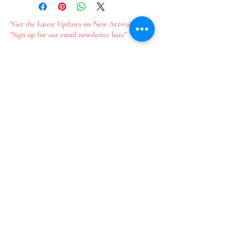
"Get the Latest Updates on New Arrivals"
"Sign up for our email newsletter here"
新作情報をいち早くお届け​
メールのご登録はこちら
Join our mailing list
Email
*
Subscribe
I want to subscribe to your 
mailing list.
​プライバシーポリシー