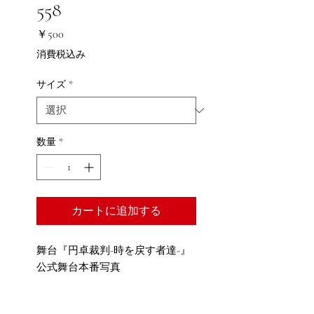
558
価
￥500
格
消費税込み
サイズ
*
数量
*
カートに追加する
舞台『円卓裁判-時を戻す者達-』
公式舞台本番写真