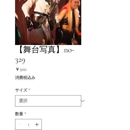
【舞台写真】no-
329
価
￥500
格
消費税込み
サイズ
*
数量
*