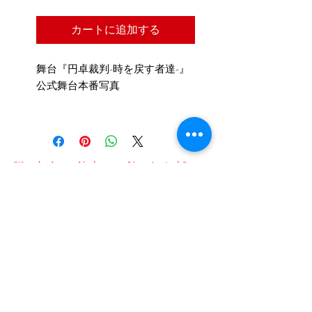
カートに追加する
舞台『円卓裁判-時を戻す者達-』
公式舞台本番写真
"Get the Latest Updates on New Arrivals"
"Sign up for our email newsletter here"
新作情報をいち早くお届け​
メールのご登録はこちら
Join our mailing list
Email
*