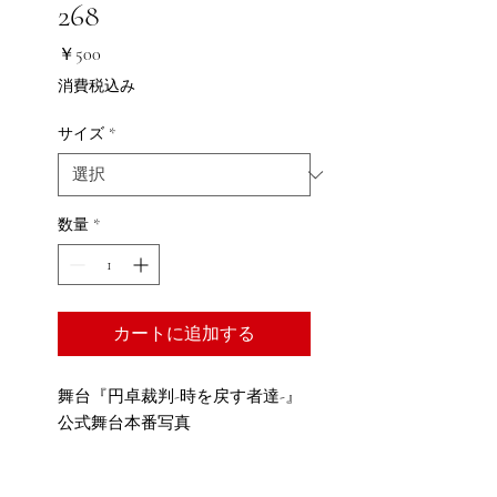
268
価
￥500
格
消費税込み
サイズ
*
数量
*
カートに追加する
舞台『円卓裁判-時を戻す者達-』
公式舞台本番写真