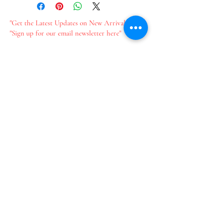
"Get the Latest Updates on New Arrivals"
"Sign up for our email newsletter here"
新作情報をいち早くお届け​
メールのご登録はこちら
Join our mailing list
Email
*
Subscribe
I want to subscribe to your 
mailing list.
​プライバシーポリシー