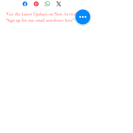
"Get the Latest Updates on New Arrivals"
"Sign up for our email newsletter here"
新作情報をいち早くお届け​
メールのご登録はこちら
Join our mailing list
Email
*
Subscribe
I want to subscribe to your 
mailing list.
​プライバシーポリシー