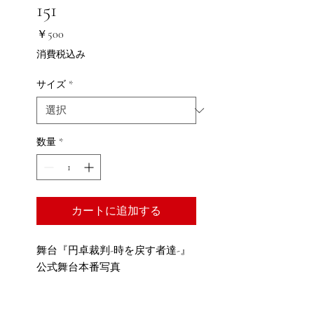
151
価
￥500
格
消費税込み
サイズ
*
数量
*
カートに追加する
舞台『円卓裁判-時を戻す者達-』
公式舞台本番写真