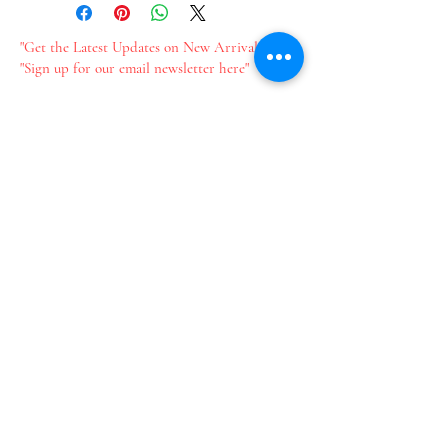
"Get the Latest Updates on New Arrivals"
"Sign up for our email newsletter here"
新作情報をいち早くお届け​
メールのご登録はこちら
Join our mailing list
Email
*
Subscribe
I want to subscribe to your 
mailing list.
​プライバシーポリシー