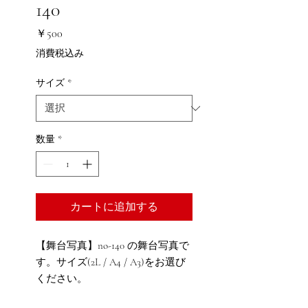
140
価
￥500
格
消費税込み
サイズ
*
数量
*
カートに追加する
【舞台写真】no-140 の舞台写真で
す。サイズ(2L / A4 / A3)をお選び
ください。