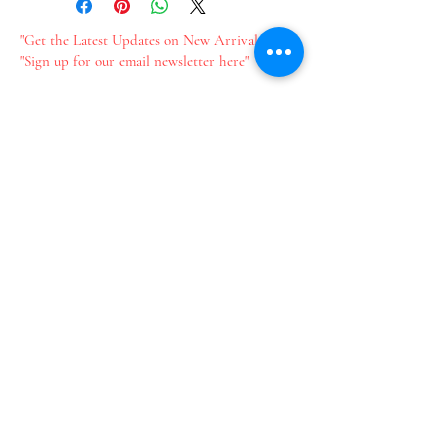
"Get the Latest Updates on New Arrivals"
"Sign up for our email newsletter here"
新作情報をいち早くお届け​
メールのご登録はこちら
Join our mailing list
Email
*
Subscribe
I want to subscribe to your 
mailing list.
​プライバシーポリシー