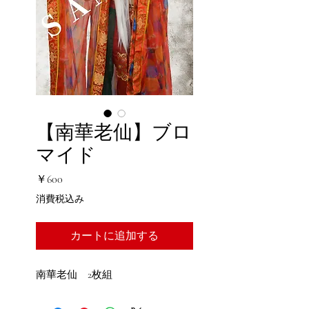
【南華老仙】ブロ
マイド
価
￥600
格
消費税込み
カートに追加する
南華老仙 2枚組