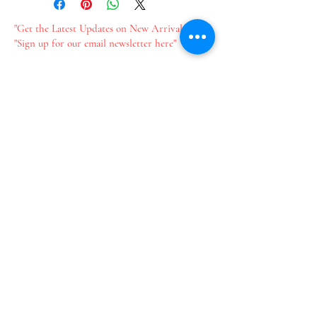
"Get the Latest Updates on New Arrivals"
"Sign up for our email newsletter here"
新作情報をいち早くお届け​
メールのご登録はこちら
Join our mailing list
Email
*
Subscribe
I want to subscribe to your 
mailing list.
​プライバシーポリシー