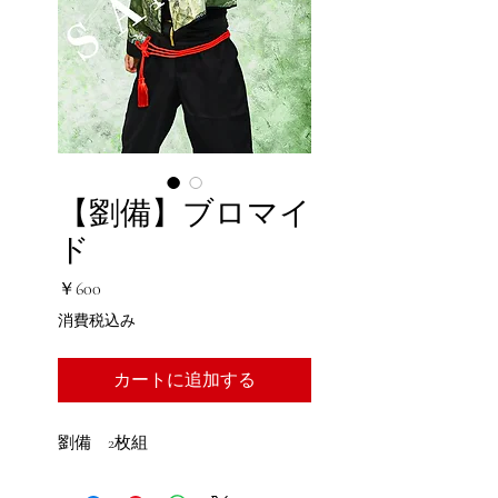
【劉備】ブロマイ
ド
価
￥600
格
消費税込み
カートに追加する
劉備 2枚組