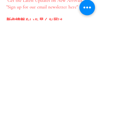
"Get the Latest Updates on New Arrivals"
"Sign up for our email newsletter here"
新作情報をいち早くお届け​
メールのご登録はこちら
Join our mailing list
Email
*
Subscribe
I want to subscribe to your 
mailing list.
​プライバシーポリシー
​特定商取引法に基づく表記
​お問い合わせ