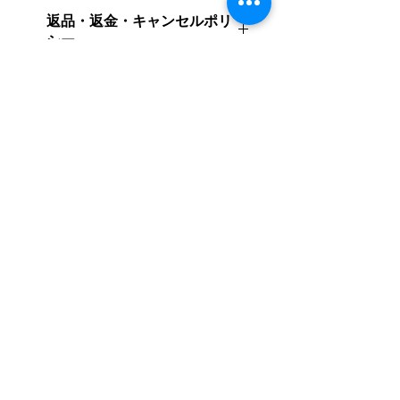
返品・返金・キャンセルポリ
シー
■ 基本的な返品・交換について
商品のご購入（決済完了）後、お客
様のご都合（「間違えて注文した」
「イメージと違った」「不要になっ
"Get the Latest Updates on New Arrivals"
た」など）による注文のキャンセ
"Sign up for our email newsletter here"
ル、商品の返品・交換・返金には原
則として応じかねます。あらかじめ
新作情報をいち早くお届け​
ご了承ください。
メールのご登録はこちら
■ ランダム商品について
（ミニアクリルスタンド・ブロマイ
Join our mailing list
ド等） ・ランダム形式での販売とな
る商品の特性上、複数購入された場
Email
*
合に同じ種類の商品が重複する場合
がございます。 ・「希望のキャラク
ターが出なかった」等の理由による
返品・交換は一切お受けできませ
Subscribe
ん。
■ 受注生産商品について
I want to subscribe to your 