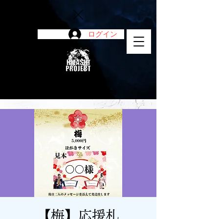
ログイン
陽project
【梅】応援札