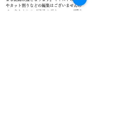
やカット割りなどの編集はございませんの
で、あらかじめご了承ください。 ・ご購入
後、視聴URLおよび視聴方法をご登録のメ
ールアドレスへご案内いたします。 ・本映
像の無断転載・共有は固くお断りいたしま
す。
チケット詳細
販売終了
チケットの種類
5月2日(土) 18:30公演【定
点】
価格
￥2,000
消費税込み
+チケット手数料￥50