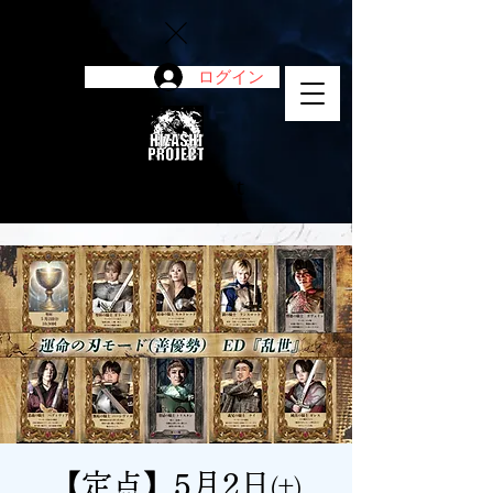
ログイン
陽project
【定点】5月2日㈯