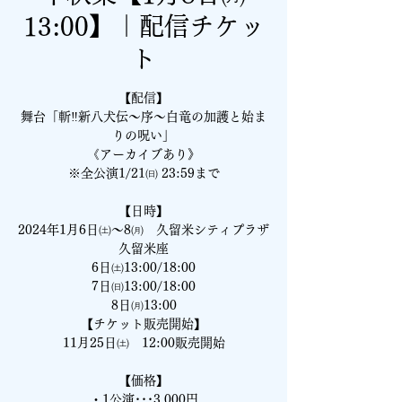
13:00】｜配信チケッ
ト
【配信】
舞台「斬‼新八犬伝～序～白竜の加護と始ま
りの呪い」
《アーカイブあり》
※全公演1/21㈰ 23:59まで
【日時】
2024年1月6日㈯～8㈪ 久留米シティプラザ
久留米座
6日㈯13:00/18:00
7日㈰13:00/18:00
8日㈪13:00
【チケット販売開始】
11月25日㈯ 12:00販売開始
【価格】
・1公演･･･3,000円