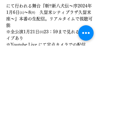
にて行われる舞台『斬‼新八犬伝～序2024年
1月6日㈯～8㈪　久留米シティプラザ久留米
座～』本番の生配信。リアルタイムで視聴可
能
※全公演1月21日㈰23：59まで見れるアーカ
イブあり
※Youtube Live にて定点カメラでの配信
【出演者】
シマハラヒデキ 　窪津りの　 宮﨑美光　山
口まりの　角田純一 　海花玲衣
吉田直矢  樋口幸一 山本双葉 佐々木啓彰 安
部七波
さらに表示
チケット詳細
販売終了
チケットの種類