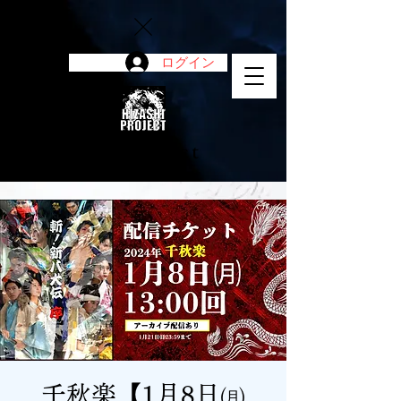
ログイン
陽project
千秋楽【1月8日㈪