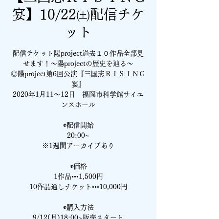
宴】10/22㈯配信チケ
ット
配信チケット陽project過去１０作品全部見
せます！～陽projectの歴史を辿る～
◎陽project第6回公演『三国志ＲＩＳＩＮＧ
宴』
2020年1月11～12日 福岡市科学館サイエ
ンスホール
◉配信開始
20:00~
※1週間アーカイブあり
◉価格
1作品•••1,500円
10作品通しチケット•••10,000円
◉購入方法
9/12(月)18:00~販売スタート