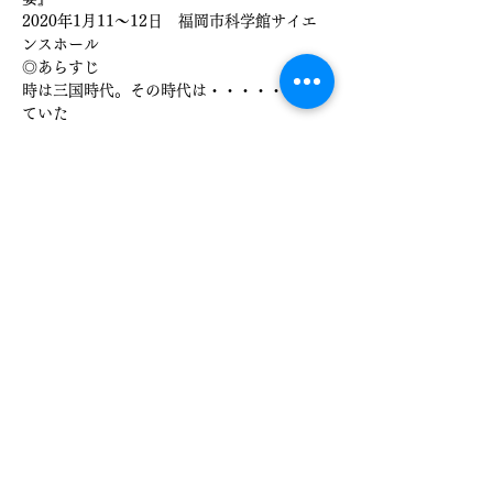
2020年1月11～12日　福岡市科学館サイエ
ンスホール
◎あらすじ
時は三国時代。その時代は・・・・・・狂っ
ていた
仙人と呼ばれる存在に選ばれた“主人
公”が“資格”と呼ばれる超常の力を使いなが
ら
さらに表示
チケット詳細
販売終了
チケットの種類
【三国志ＲＩＳＩＮＧ
宴】10/22㈯配信チケット
詳細を見る