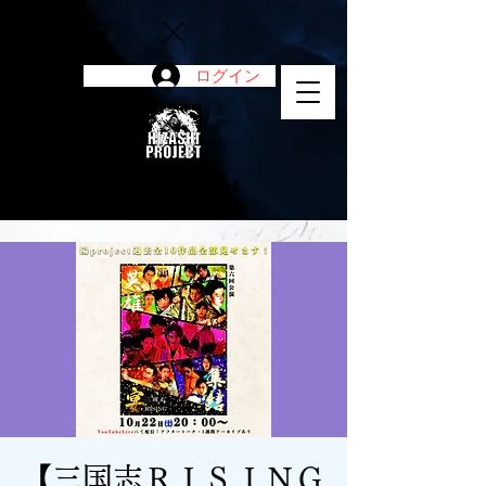
ログイン
陽project
【三国志ＲＩＳＩＮＧ