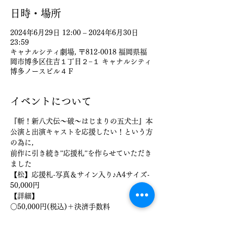
日時・場所
2024年6月29日 12:00 – 2024年6月30日
23:59
キャナルシティ劇場, 〒812-0018 福岡県福
岡市博多区住吉１丁目２−１ キャナルシティ
博多ノースビル４Ｆ
イベントについて
『斬！新八犬伝～破～はじまりの五犬士』本
公演と出演キャストを応援したい！という方
の為に,
前作に引き続き”応援札”を作らせていただき
ました
【松】応援札-写真＆サイン入り♪A4サイズ-
50,000円
【詳細】
○50,000円(税込)＋決済手数料
さらに表示