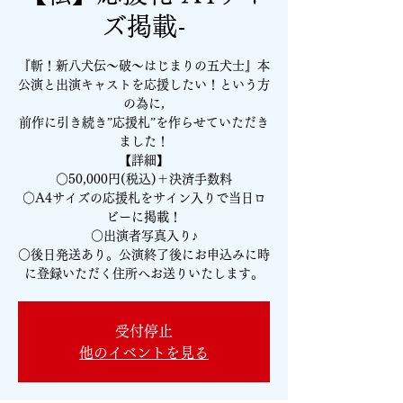
ズ掲載-
『斬！新八犬伝～破～はじまりの五犬士』本
公演と出演キャストを応援したい！という方
の為に,
前作に引き続き”応援札”を作らせていただき
ました！
【詳細】
○50,000円(税込)＋決済手数料
○A4サイズの応援札をサイン入りで当日ロ
ビーに掲載！
○出演者写真入り♪
○後日発送あり。公演終了後にお申込みに時
受付停止
他のイベントを見る