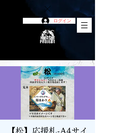
ログイン
陽project
【松】応援札-A4サイ