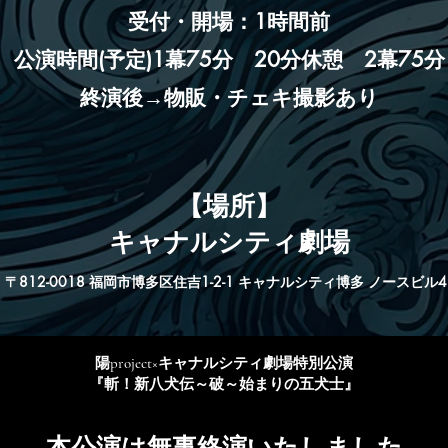
受付・開場：1時間前
​公演時間(予定)1幕75分 20分休憩 2幕75分
終演後
​→
物販・チェキ撮影あり
【場所】
キャナルシティ劇場
〒812-0018 福岡市博多区住吉1-2-1 キャナルシ
ティ博多 ノースビル4
陽project×キャナルシティ劇場特別
公演
​『斬！新八犬伝～破～始まりの五犬士』