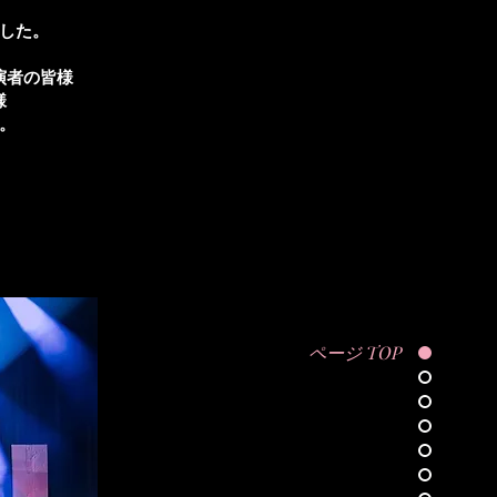
した。
演者の皆様
様
。
ページ TOP