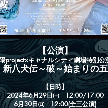
【公演】
陽project×キャナルシティ劇場特別公
！新八犬伝～破～始まりの五
【日時】
2024年6月29日㈯ 12:00/17:00
6月30日㈰ 12:00(全三公演)