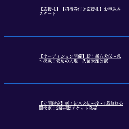
【応援札】【招待券付き
応援札
】お申込み
2024.6.21
スタート
【オーディション開催】斬！新八犬伝～急
2024.6.07
～決戦！安房の大地 久留米座公演
【
期間限定
】斬！新八犬伝～序～1幕無料公
2024.6.04
開決定！2幕視聴チケット発売