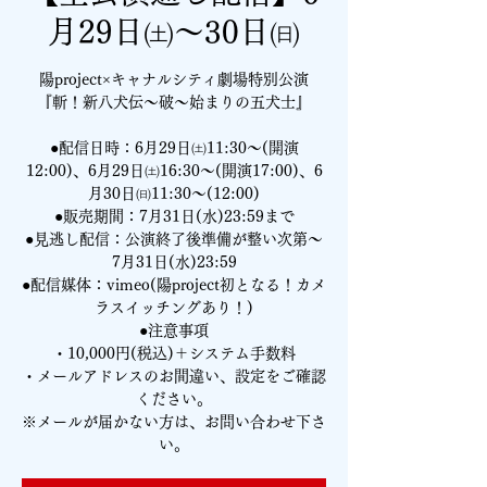
月29日㈯～30日㈰
陽project×キャナルシティ劇場特別公演
『斬！新八犬伝～破～始まりの五犬士』
●配信日時：6月29日㈯11:30～(開演
12:00)、6月29日㈯16:30～(開演17:00)、6
月30日㈰11:30～(12:00)
●販売期間：7月31日(水)23:59まで
●見逃し配信：公演終了後準備が整い次第～
7月31日(水)23:59
●配信媒体：vimeo(陽project初となる！カメ
ラスイッチングあり！)
●注意事項
・10,000円(税込)＋システム手数料
・メールアドレスのお間違い、設定をご確認
ください。
※メールが届かない方は、お問い合わせ下さ