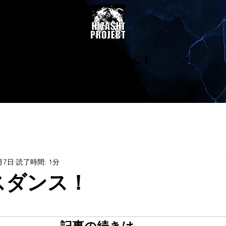
陽project
月7日
読了時間: 1分
ンスダンス！