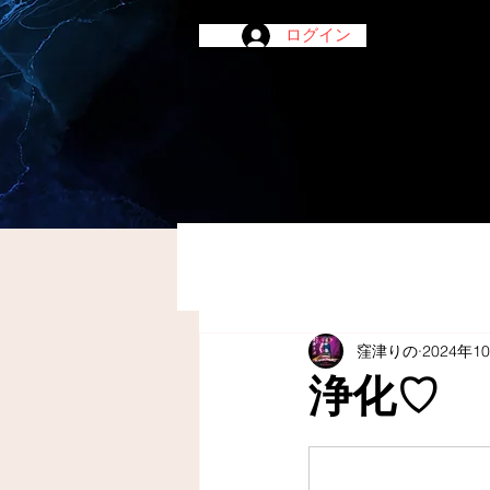
ログイン
窪津りの
2024年1
浄化♡