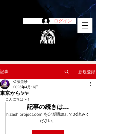
ログイン
陽project
記事
新規登録
佐藤圭紗
2025年4月16日
東京から✨✨
こんにちは〜！
記事の続きは…
hizashiproject.com を定期購読してお読みく
ださい。