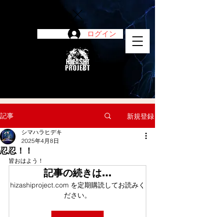
ログイン
陽project
記事
新規登録
シマハラヒデキ
2025年4月8日
忍忍！！
皆おはよう！
記事の続きは…
hizashiproject.com を定期購読してお読みく
ださい。