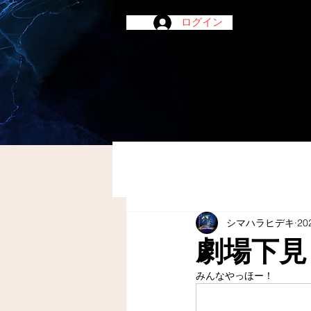
ログイン
シマハラヒデキ
20
劇場下見
みんなやっほー！