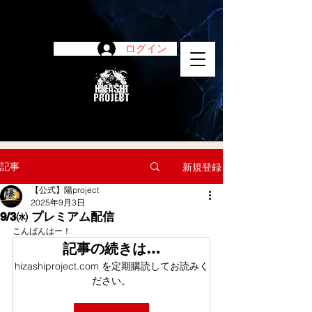
ログイン
陽project
記事
新規登録
【公式】陽project
2025年9月3日
9/3㈬ プレミアム配信
こんばんはー！
記事の続きは…
hizashiproject.com を定期購読してお読みく
ださい。