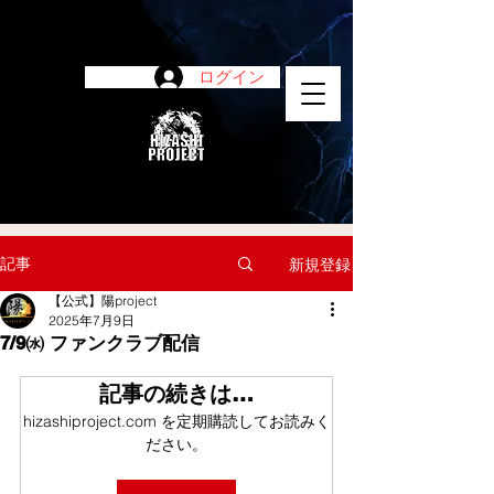
ログイン
陽project
記事
新規登録
【公式】陽project
2025年7月9日
7/9㈬ ファンクラブ配信
記事の続きは…
hizashiproject.com を定期購読してお読みく
ださい。