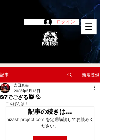
ログイン
陽project
記事
新規登録
吉田直矢
2025年5月15日
5/7でござる🥷 💦
こんばんは！
記事の続きは…
hizashiproject.com を定期購読してお読みく
ださい。