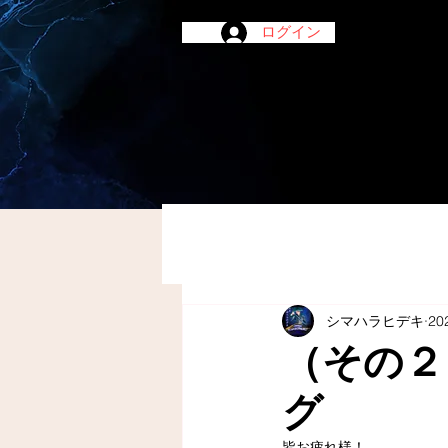
ログイン
シマハラヒデキ
20
（その２
グ
皆お疲れ様！