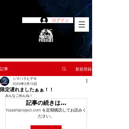
ログイン
陽project
記事
新規登録
シマハラヒデキ
2024年2月15日
限定遅れましたぁぁ！！
みんなごめんね！
記事の続きは…
hizashiproject.com を定期購読してお読みく
ださい。