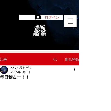
ログイン
陽project
記事
新規登録
シマハラヒデキ
2025年6月3日
毎日稽古ー！！