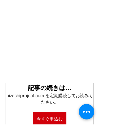
記事の続きは…
hizashiproject.com を定期購読してお読みく
ださい。
今すぐ申込む
シマハラヒデキ
【公式】陽project