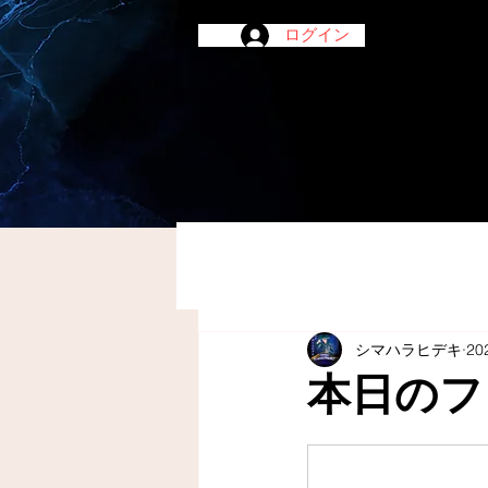
ログイン
シマハラヒデキ
20
本日のフ