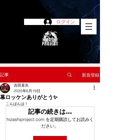
ログイン
陽project
記事
新規登録
吉田直矢
2025年6月19日
幕ロッケンありがとう✨
こんばんは！
記事の続きは…
hizashiproject.com を定期購読してお読みく
ださい。