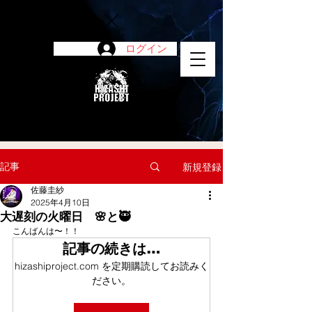
ログイン
陽project
記事
新規登録
佐藤圭紗
2025年4月10日
大遅刻の火曜日 🌸と🥷
こんばんは〜！！
記事の続きは…
hizashiproject.com を定期購読してお読みく
ださい。