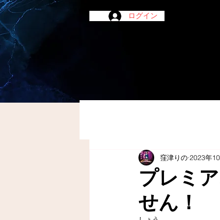
ログイン
窪津りの
2023年1
プレミア
せん！
しょう