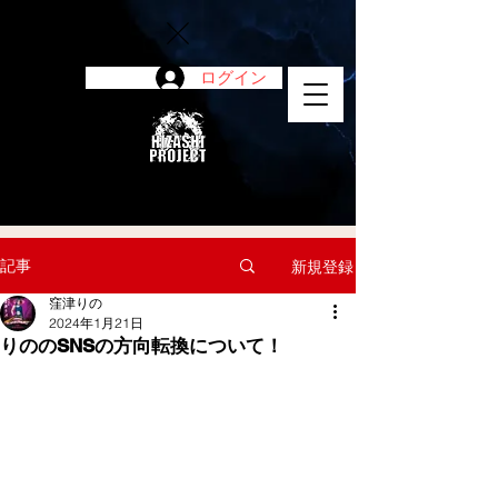
ログイン
陽project
記事
新規登録
窪津りの
2024年1月21日
りののSNSの方向転換について！