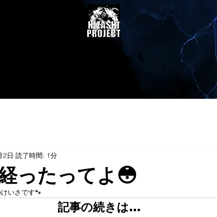
陽project
月2日
読了時間: 1分
経ったってよ😳
けいさです🐾
記事の続きは…