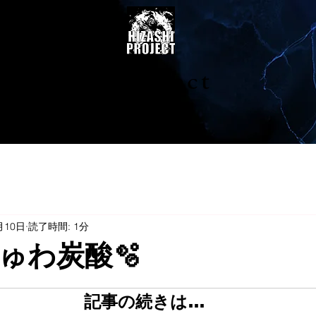
陽project
月10日
読了時間: 1分
ゅわ炭酸🫧
記事の続きは…