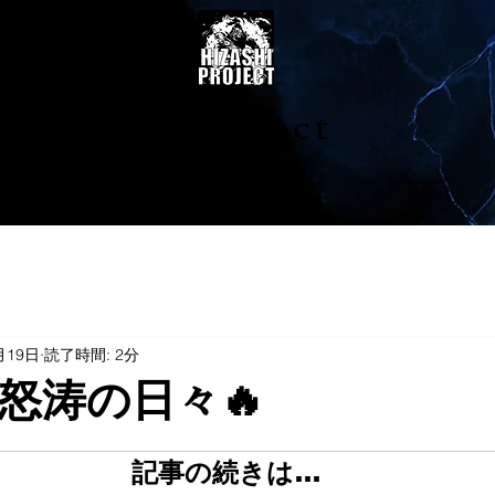
陽project
月19日
読了時間: 2分
怒涛の日々🔥
記事の続きは…