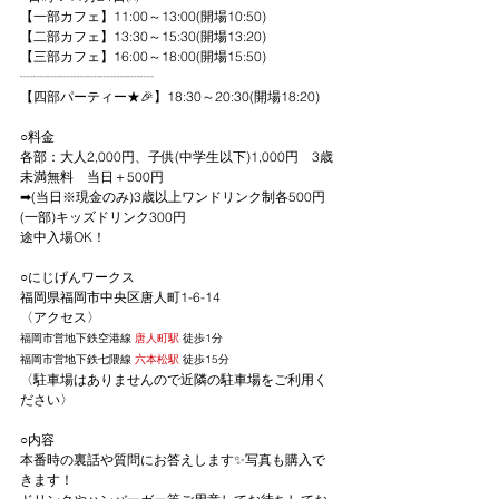
【一部カフェ】11:00～13:00(開場10:50)
【二部カフェ】13:30～15:30(開場13:20)
【三部カフェ】16:00～18:00(開場15:50)
┈┈┈┈┈┈┈┈┈┈
【四部パーティー★🎉】18:30～20:30(開場18:20)
○料金
各部：大人2,000円、子供(中学生以下)1,000円　3歳
未満無料　当日＋500円
➡(当日※現金のみ)3歳以上ワンドリンク制各500円
(一部)キッズドリンク300円
途中入場OK！
○にじげんワークス
福岡県福岡市中央区唐人町1-6-14
〈アクセス〉
福岡市営地下鉄空港線
 唐人町駅 
徒歩1分
福岡市営地下鉄七隈線
 六本松駅 
徒歩15分
〈駐車場はありませんので近隣の駐車場をご利用く
ださい〉
○内容
本番時の裏話や質問にお答えします✨写真も購入で
きます！