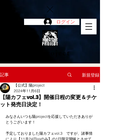
ログイン
陽project
記事
新規登録
【公式】陽project
2024年11月6日
【陽カフェvol.3】開催日程の変更＆チケ
ット発売日決定！
みなさんいつも陽projectを応援していただきありが
とうございます！
予定しておりました陽カフェvol.3　ですが、諸事情
により【11月24日㈰のみ】の1日限定開催とさせて