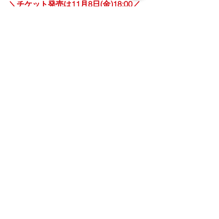
＼チケット発売は11月8日(金)18:00／
○チケット販売期間
11月8日(金)18:00～11月23日㈯23:59
【陽カフェ vol.3】11月24日㈰
2024年11月24日 11
「にじげん
時00分～20時30分
ワークス」
今すぐ登録
沢山のご来場を心よりお待ちいたしております！
【HOME】最新情報