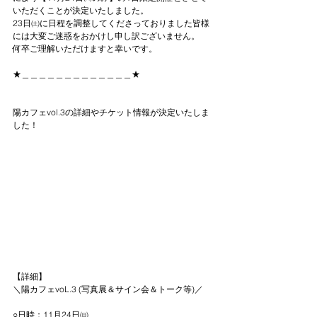
いただくことが決定いたしました。
23日㈯に日程を調整してくださっておりました皆様
には大変ご迷惑をおかけし申し訳ございません。
何卒ご理解いただけますと幸いです。
★＿＿＿＿＿＿＿＿＿＿＿＿＿★
陽カフェvol.3の詳細やチケット情報が決定いたしま
した！
【詳細】
＼陽カフェvoL.3 (写真展＆サイン会＆トーク等)／
○日時：11月24日㈰　