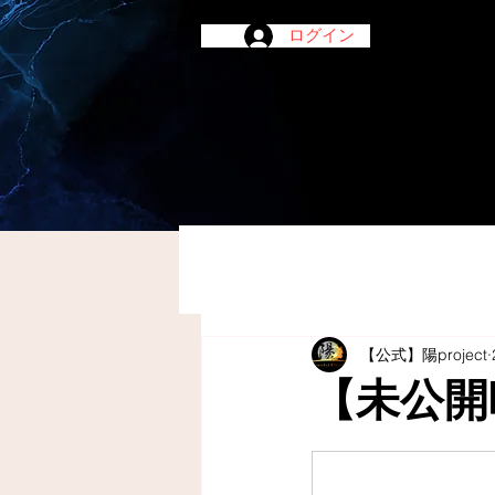
ログイン
【公式】陽project
【未公開