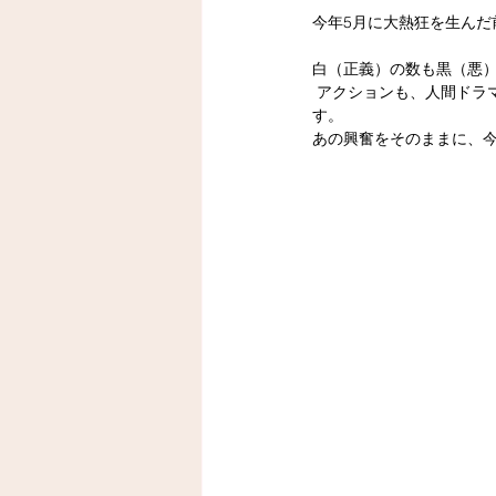
今年5月に大熱狂を生ん
白（正義）の数も黒（悪
 アクションも、人間ドラマも、誰が主役になるかはその瞬間までわからない、完全マルチエンディングの心理戦で
す。
あの興奮をそのままに、