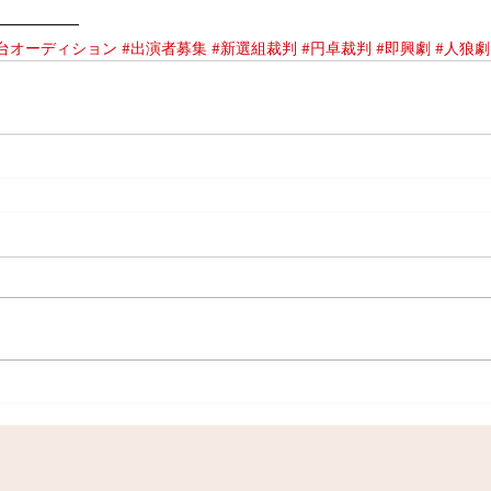
━━━━━━
台オーディション
#出演者募集
#新選組裁判
#円卓裁判
#即興劇
#人狼劇