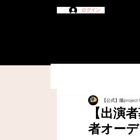
ログイン
【公式】陽project
【出演者
者オーデ